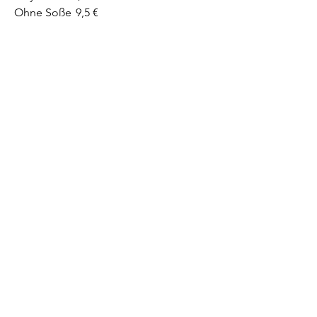
Ohne Soße
9,5 €
999. Chili Cheese Burger
mit Pommes frites
Ketchup
11 €
Mayonaise
11 €
Ohne Soße
11 €
408. Käsespätzle
mit Röstzwiebeln
9,5 €
Datenschutz
&
Impressum